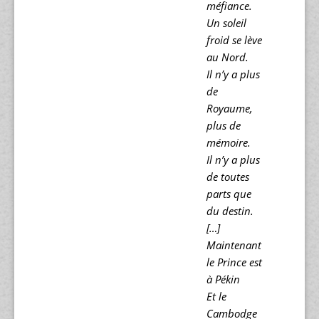
méfiance.
Un soleil
froid se lève
au Nord.
Il n’y a plus
de
Royaume,
plus de
mémoire.
Il n’y a plus
de toutes
parts que
du destin.
[…]
Maintenant
le Prince est
à Pékin
Et le
Cambodge