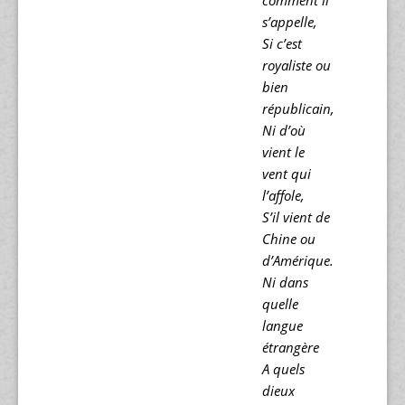
comment il
s’appelle,
Si c’est
royaliste ou
bien
républicain,
Ni d’où
vient le
vent qui
l’affole,
S’il vient de
Chine ou
d’Amérique.
Ni dans
quelle
langue
étrangère
A quels
dieux