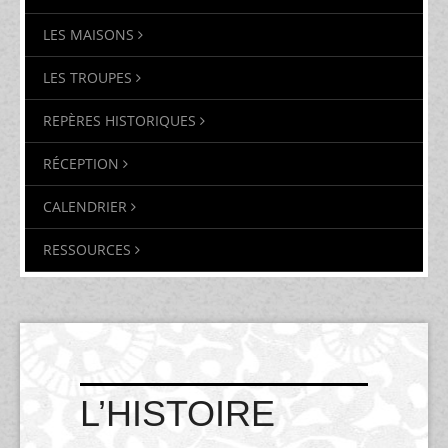
LES MAISONS
LES TROUPES
REPÈRES HISTORIQUES
RÉCEPTION
CALENDRIER
RESSOURCES
L’HISTOIRE