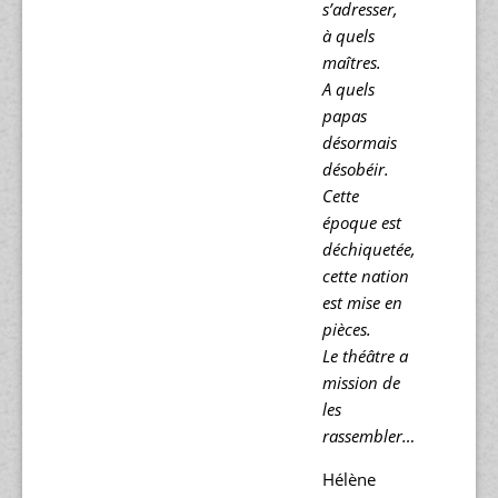
s’adresser,
à quels
maîtres.
A quels
papas
désormais
désobéir.
Cette
époque est
déchiquetée,
cette nation
est mise en
pièces.
Le théâtre a
mission de
les
rassembler…
Hélène