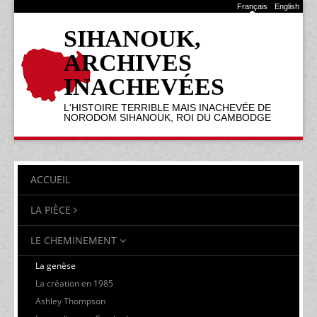
Français
English
SIHANOUK,
ARCHIVES
INACHEVÉES
L'HISTOIRE TERRIBLE MAIS INACHEVÉE DE
NORODOM SIHANOUK, ROI DU CAMBODGE
ACCUEIL
LA PIÈCE
LE CHEMINEMENT
La genèse
La création en 1985
Ashley Thompson