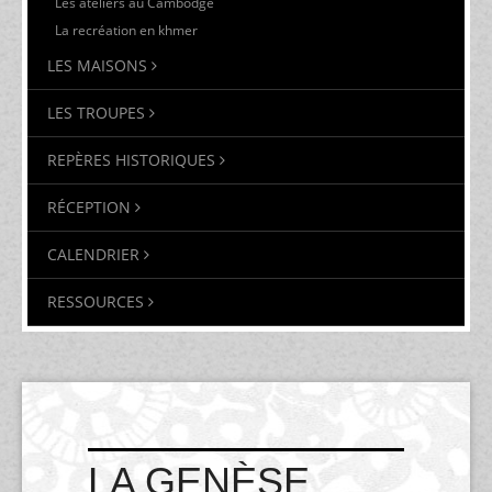
Les ateliers au Cambodge
La recréation en khmer
LES MAISONS
LES TROUPES
REPÈRES HISTORIQUES
RÉCEPTION
CALENDRIER
RESSOURCES
LA GENÈSE