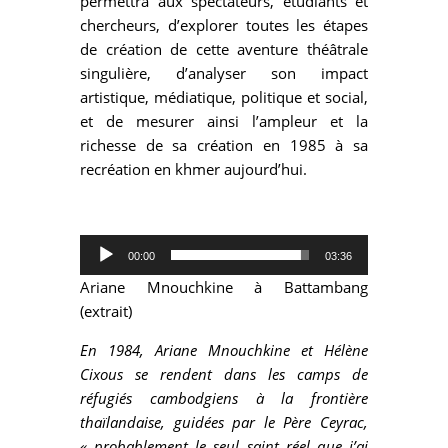
permettra aux spectateurs, étudiants et
chercheurs, d’explorer toutes les étapes
de création de cette aventure théâtrale
singulière, d’analyser son impact
artistique, médiatique, politique et social,
et de mesurer ainsi l’ampleur et la
richesse de sa création en 1985 à sa
recréation en khmer aujourd’hui.
Lecteur
audio
00:00
03:36
Ariane Mnouchkine à Battambang
(extrait)
En 1984, Ariane Mnouchkine et Hélène
Cixous se rendent dans les camps de
réfugiés cambodgiens à la frontière
thaïlandaise, guidées par le Père Ceyrac,
« probablement le seul saint réel que j’ai