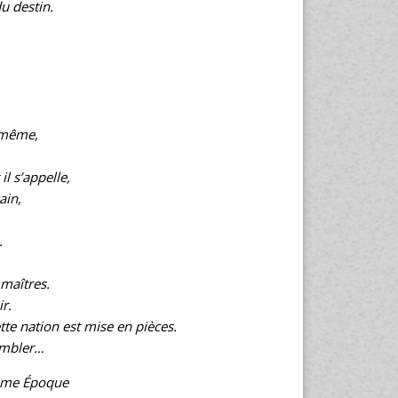
du destin.
i-même,
l s’appelle,
ain,
.
 maîtres.
r.
te nation est mise en pièces.
embler…
ème Époque