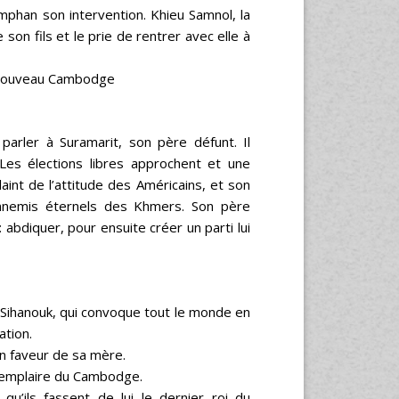
mphan son intervention. Khieu Samnol, la
on fils et le prie de rentrer avec elle à
un nouveau Cambodge
parler à Suramarit, son père défunt. Il
 Les élections libres approchent et une
aint de l’attitude des Américains, et son
 ennemis éternels des Khmers. Son père
 abdiquer, pour ensuite créer un parti lui
 Sihanouk, qui convoque tout le monde en
ation.
en faveur de sa mère.
 exemplaire du Cambodge.
qu’ils fassent de lui le dernier roi du