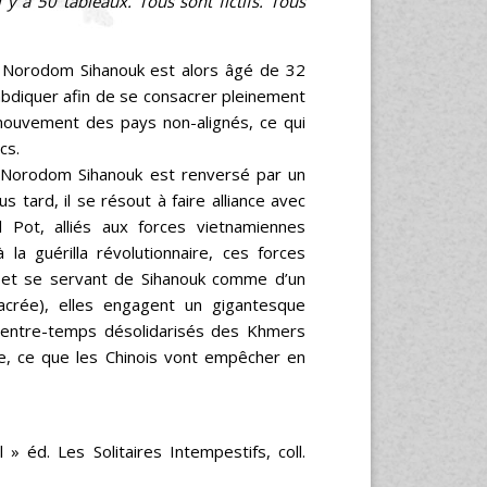
y a 50 tableaux. Tous sont fictifs. Tous
Norodom Sihanouk est alors âgé de 32
abdiquer afin de se consacrer pleinement
 mouvement des pays non-alignés, ce qui
cs.
Norodom Sihanouk est renversé par un
lus tard, il se résout à faire alliance avec
Pot, alliés aux forces vietnamiennes
 guérilla révolutionnaire, ces forces
r et se servant de Sihanouk comme d’un
acrée), elles engagent un gigantesque
 entre-temps désolidarisés des Khmers
e, ce que les Chinois vont empêcher en
» éd. Les Solitaires Intempestifs, coll.