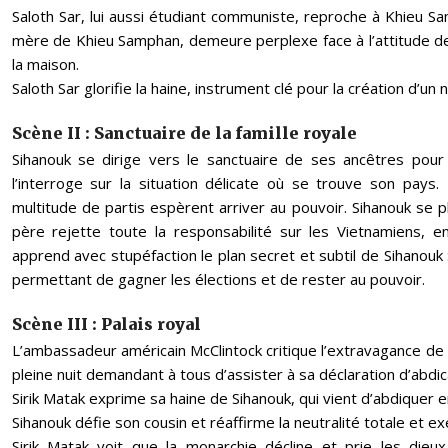
Saloth Sar, lui aussi étudiant communiste, reproche à Khieu Sa
mère de Khieu Samphan, demeure perplexe face à l’attitude de s
la maison.
Saloth Sar glorifie la haine, instrument clé pour la création d’
Scène II : Sanctuaire de la famille royale
Sihanouk se dirige vers le sanctuaire de ses ancêtres pour 
l’interroge sur la situation délicate où se trouve son pays.
multitude de partis espèrent arriver au pouvoir. Sihanouk se pl
père rejette toute la responsabilité sur les Vietnamiens,
apprend avec stupéfaction le plan secret et subtil de Sihanouk :
permettant de gagner les élections et de rester au pouvoir.
Scène III : Palais royal
L’ambassadeur américain McClintock critique l’extravagance de
pleine nuit demandant à tous d’assister à sa déclaration d’abdic
Sirik Matak exprime sa haine de Sihanouk, qui vient d’abdiquer 
Sihanouk défie son cousin et réaffirme la neutralité totale et
Sirik Matak voit que la monarchie décline et prie les dieux 