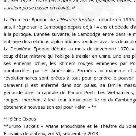
« 1955-1979 : notre pièce dure 24 ans en quelques heures. Il 
auraient pu se passer en réalité. »
*
La Première Époque de
L’Histoire terrible…
débute en 1955. 
ans, il règne sur le Cambodge depuis déjà 14 ans et décide d’
à la politique. L’année suivante, le Cambodge entre dans le
entraîne des relations diplomatiques tendues avec les deux blo
La Deuxième Époque débute au mois de novembre 1970, « 
coup d’état militaire qui l’oblige à s’exiler en Chine. Cinq ans p
ses ennemis d’hier, les Khmers rouges emmenés par Pol 
bombardées par les Américains. Formées au maoïsme et à la
révolutionnaires sont prêtes à tout pour prendre le pouvoi
paravent (il est enfermé dans son palais, sa famille mass
génocide dans la capitale de Phnom Penh. Les Vietnamiens,
rouges, cherchent à leur tour à manipuler le roi du Cambodg
obtenant à nouveau son exil pour Pékin. » **
*Hélène Cixous
**Bruno Tackels « Ariane Mnouchkine et le Théâtre du Soleil 
Écrivains de plateau, vol. VI, septembre 2013.