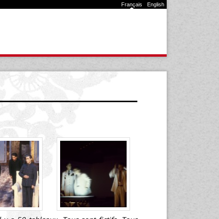
Français
English