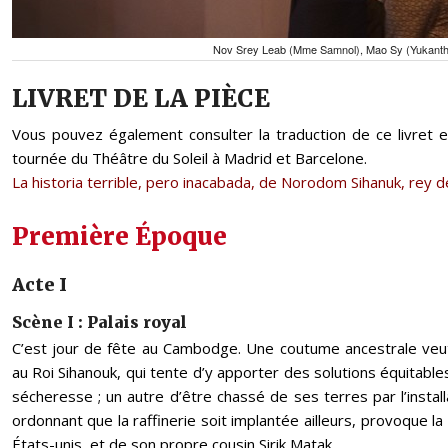
Nov Srey Leab (Mme Samnol), Mao Sy (Yukantho
LIVRET DE LA PIÈCE
Vous pouvez également consulter la traduction de ce livret e
tournée du Théâtre du Soleil à Madrid et Barcelone.
La historia terrible, pero inacabada, de Norodom Sihanuk, rey 
Première Époque
Acte I
Scène I : Palais royal
C’est jour de fête au Cambodge. Une coutume ancestrale veu
au Roi Sihanouk, qui tente d’y apporter des solutions équitable
sécheresse ; un autre d’être chassé de ses terres par l’install
ordonnant que la raffinerie soit implantée ailleurs, provoque l
États-unis, et de son propre cousin Sirik Matak.