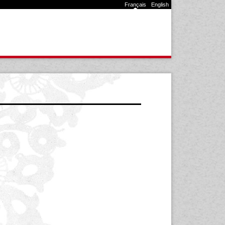
Français
English