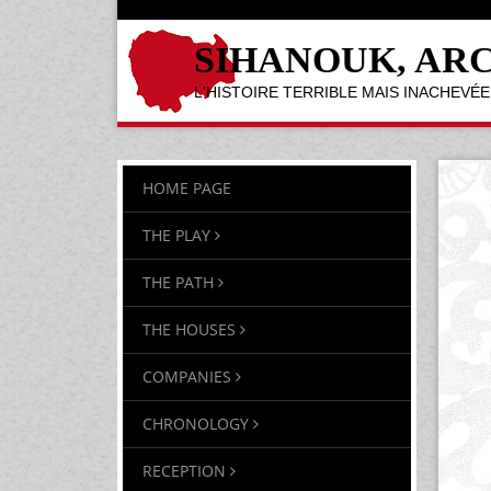
SIHANOUK, AR
L'HISTOIRE TERRIBLE MAIS INACHEV
HOME PAGE
THE PLAY
THE PATH
THE HOUSES
COMPANIES
CHRONOLOGY
RECEPTION