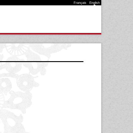
Français
English